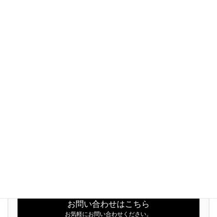
月 8日（月）22:30～22:45 22:30～22:45 bbfrie […]
CD
全10曲入りCD
カテゴリー
イベント
お知らせ
お気軽にお問い合わせください。
03-6315-3755
受付時間 9:00 - 18:00 [ 土日・祝日除く ]
お問い合わせはこちら
お気軽にお問い合わせください。